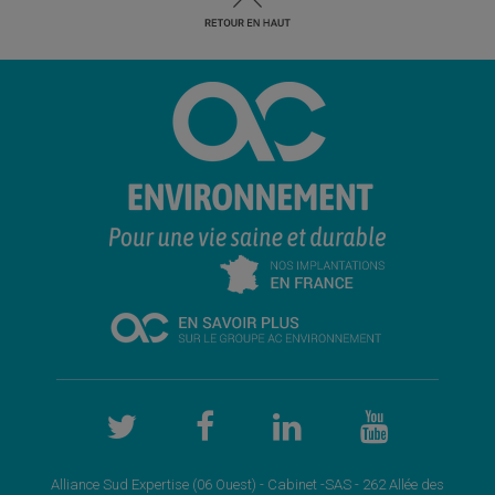
Alliance Sud Expertise (06 Ouest) - Cabinet -SAS - 262 Allée des