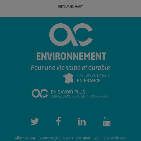
Alliance Sud Expertise (06 Ouest) - Cabinet -SAS - 262 Allée des